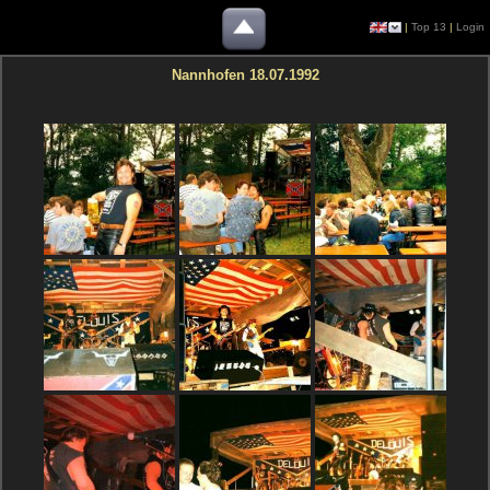
|
Top 13
|
Login
Nannhofen 18.07.1992