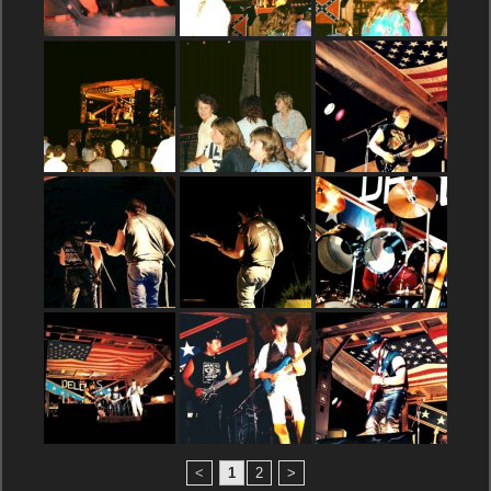
<
1
2
>